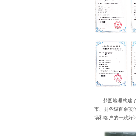
梦图地理
构建
市、县各级百余项
场和客户的一致好