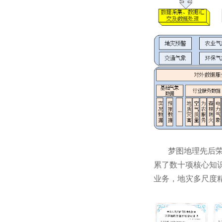
梦图地理先后荣获
累了数十项核心知
业务，地灾多尺度