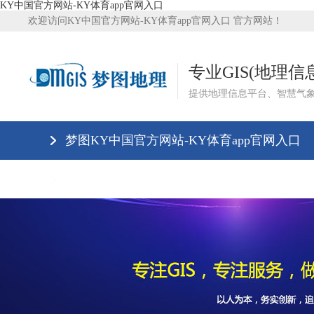
KY中国官方网站-KY体育app官网入口
欢迎访问KY中国官方网站-KY体育app官网入口 官方网站！
专业GIS(地理
提供地理信息平台、智慧气
梦图KY中国官方网站-KY体育app官网入口
KY中国官方网站-KY体育app官网入口