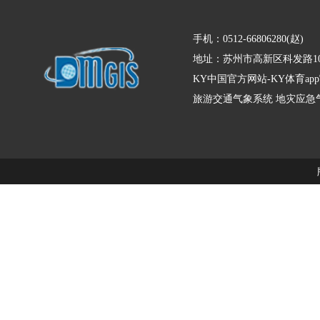
手机：0512-66806280(赵)
地址：苏州市高新区科发路10
KY中国官方网站-KY体育a
旅游交通气象系统
地灾应急