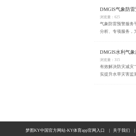
DMGIS气象防
浏览量：625
气象防雷预警服务
分析、专项服务，
DMGIS水利气
浏览量：315
有效解决防灾减灾
实提升水旱灾害监
梦图KY中国官方网站-KY体育app官网入口
|
关于我们
|