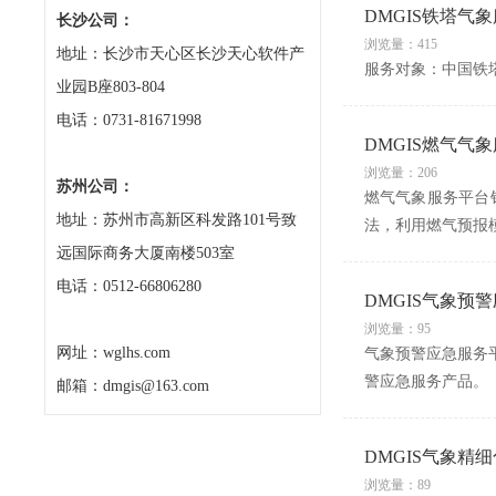
DMGIS铁塔气
长沙公司：
浏览量：415
地址：长沙市天心区长沙天心软件产
服务对象：中国铁
业园B座803-804
电话：0731-81671998
DMGIS燃气气
浏览量：206
苏州公司：
燃气气象服务平台
地址：苏州市高新区科发路101号致
法，利用燃气预报
远国际商务大厦南楼503室
电话：0512-66806280
DMGIS气象预
浏览量：95
网址：wglhs.com
气象预警应急服务
警应急服务产品。
邮箱：dmgis@163.com
DMGIS气象精
浏览量：89