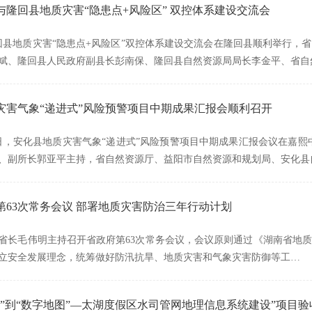
与隆回县地质灾害“隐患点+风险区” 双控体系建设交流会
隆回县地质灾害“隐患点+风险区”双控体系建设交流会在隆回县顺利举行
斌、隆回县人民政府副县长彭南保、隆回县自然资源局局长李金平、省自
灾害气象“递进式”风险预警项目中期成果汇报会顺利召开
月12日，安化县地质灾害气象“递进式”风险预警项目中期成果汇报会议在
、副所长郭亚平主持，省自然资源厅、益阳市自然资源和规划局、安化县
第63次常务会议 部署地质灾害防治三年行动计划
，省长毛伟明主持召开省政府第63次常务会议，会议原则通过《湖南省地质灾
立安全发展理念，统筹做好防汛抗旱、地质灾害和气象灾害防御等工…
宫”到“数字地图”—太湖度假区水司管网地理信息系统建设”项目验