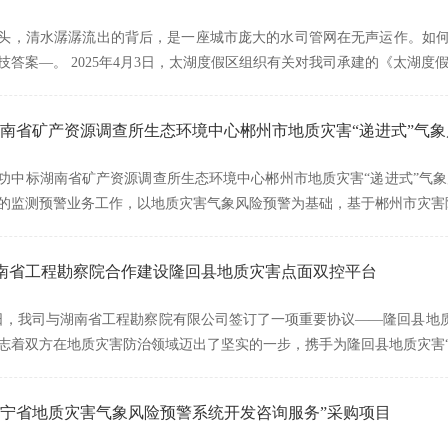
头，清水潺潺流出的背后，是一座城市庞大的水司管网在无声运作。如何
技答案—。 2025年4月3日，太湖度假区组织有关对我司承建的《太湖度
湖南省矿产资源调查所生态环境中心郴州市地质灾害“递进式”气
功中标湖南省矿产资源调查所生态环境中心郴州市地质灾害“递进式”气
的监测预警业务工作，以地质灾害气象风险预警为基础，基于郴州市灾害
南省工程勘察院合作建设隆回县地质灾害点面双控平台
月10日，我司与湖南省工程勘察院有限公司签订了一项重要协议——隆回县
志着双方在地质灾害防治领域迈出了坚实的一步，携手为隆回县地质灾害“
辽宁省地质灾害气象风险预警系统开发咨询服务”采购项目