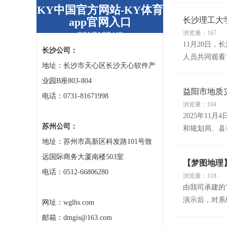
KY中国官方网站-KY体育
app官网入口
长沙理工大
浏览量：167
CONTACT US
11月20日
长沙公司：
人员共同观看
地址：长沙市天心区长沙天心软件产
业园B座803-804
益阳市地质
电话：0731-81671998
浏览量：104
2025年1
苏州公司：
和规划局、县
地址：苏州市高新区科发路101号致
远国际商务大厦南楼503室
【梦图地理
电话：0512-66806280
浏览量：118
由我司承建的
演示后，对系
网址：wglhs.com
邮箱：dmgis@163.com