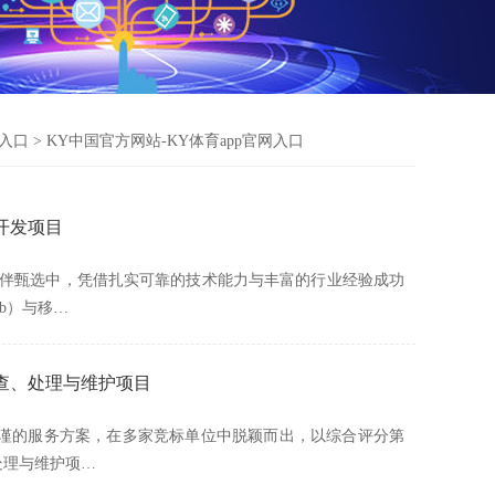
网入口
>
KY中国官方网站-KY体育app官网入口
开发项目
伙伴甄选中，凭借扎实可靠的技术能力与丰富的行业经验成功
b）与移…
查、处理与维护项目
及严谨的服务方案，在多家竞标单位中脱颖而出，以综合评分第
处理与维护项…