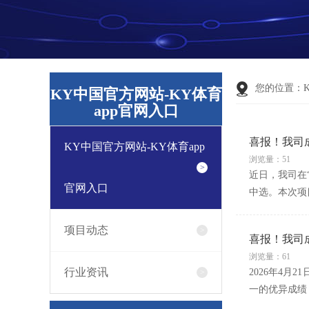
您的位置：
KY中国官方网站-KY体育
app官网入口
喜报！我司
KY中国官方网站-KY体育app
浏览量：51
近日，我司在
官网入口
中选。本次项
项目动态
喜报！我司
浏览量：61
行业资讯
2026年4
一的优异成绩