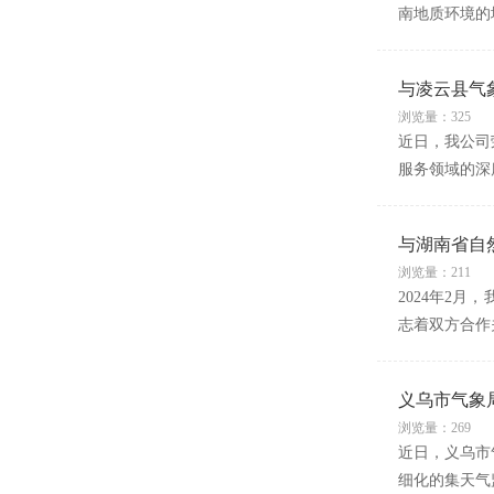
南地质环境的
与凌云县气
浏览量：325
近日，我公司
服务领域的深
与湖南省自
浏览量：211
2024年2
志着双方合作
义乌市气象
浏览量：269
近日，义乌市
细化的集天气