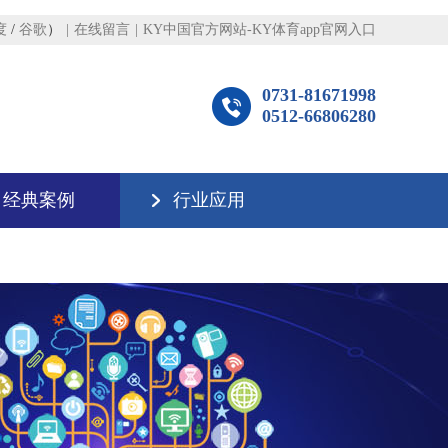
度
/
谷歌
）
|
在线留言
|
KY中国官方网站-KY体育app官网入口
0731-81671998
0512-66806280
经典案例
行业应用