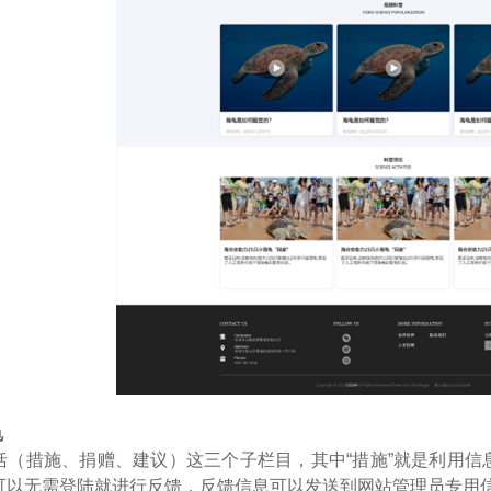
龟
（措施、捐赠、建议）这三个子栏目，其中“措施”就是利用信
可以无需登陆就进行反馈，反馈信息可以发送到网站管理员专用信