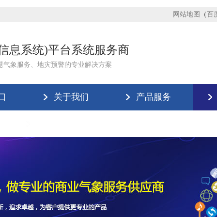
网站地图
（
百
理信息系统)平台系统服务商
慧气象服务、地灾预警的专业解决方案
口
关于我们
产品服务
KY中国官方网站-KY体育app官网入口