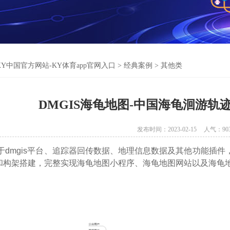
KY中国官方网站-KY体育app官网入口
>
经典案例
>
其他类
DMGIS海龟地图-中国海龟洄游轨
发布时间：2023-02-15
人气：
90
dmgis平台、追踪器回传数据、地理信息数据及其他功能插
和构架搭建，完整实现海龟地图小程序、海龟地图网站以及海龟