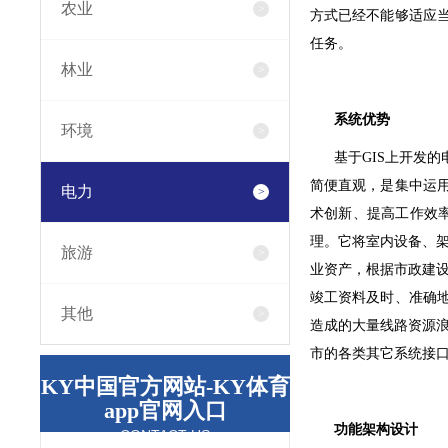
农业
方式已经不能够适应
任务。
林业
系统优势
环境
基于GIS上开发的
简便直观，是集中运
电力
术创新、提高工作效
理。它将室内设备、
旅游
业资产，根据市政建
竣工资料及时、准确
其他
造成的大量线路资源
市的各类其它系统接
KY中国官方网站-KY体育
app官网入口
功能架构设计
CONTACT US