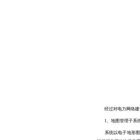
经过对电力网络建设
1、地图管理子系
系统以电子
地形