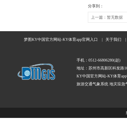
分享到：
上一篇：
暂无数据
梦图KY中国官方网站-KY体育app官网入口
|
关于我们
|
手机：0512-66806280(赵)
地址：苏州市高新区科发路10
KY中国官方网站-KY体育a
旅游交通气象系统
地灾应急