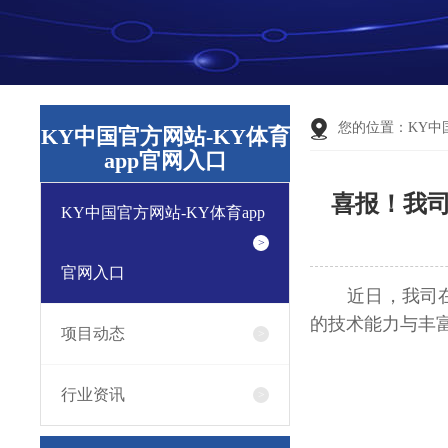
您的位置：
KY中
KY中国官方网站-KY体育
app官网入口
喜报！我
KY中国官方网站-KY体育app
官网入口
近日，我司
的技术能力与丰
项目动态
行业资讯