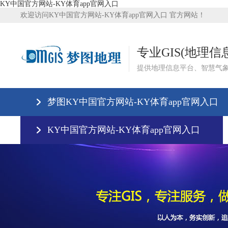
KY中国官方网站-KY体育app官网入口
欢迎访问KY中国官方网站-KY体育app官网入口 官方网站！
专业GIS(地理
提供地理信息平台、智慧气
梦图KY中国官方网站-KY体育app官网入口
KY中国官方网站-KY体育app官网入口