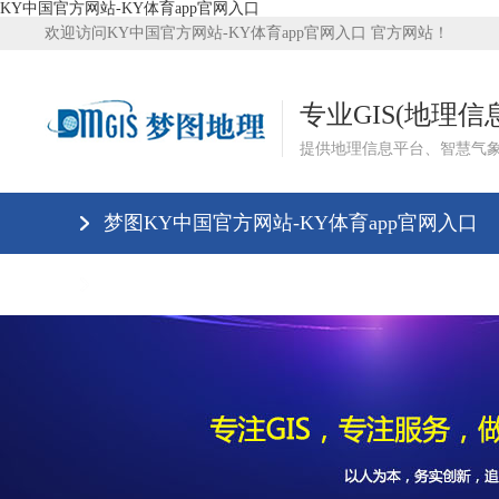
KY中国官方网站-KY体育app官网入口
欢迎访问KY中国官方网站-KY体育app官网入口 官方网站！
专业GIS(地理
提供地理信息平台、智慧气
梦图KY中国官方网站-KY体育app官网入口
KY中国官方网站-KY体育app官网入口