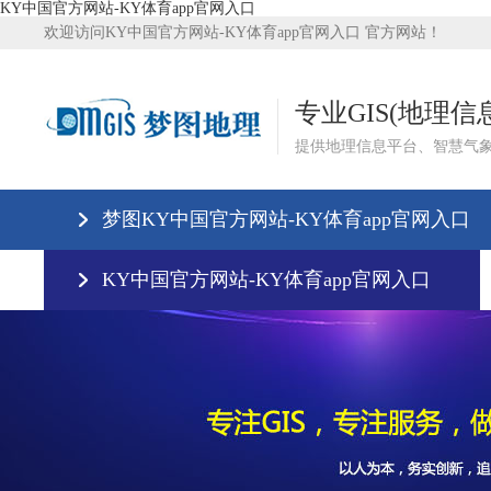
KY中国官方网站-KY体育app官网入口
欢迎访问KY中国官方网站-KY体育app官网入口 官方网站！
专业GIS(地理
提供地理信息平台、智慧气
梦图KY中国官方网站-KY体育app官网入口
KY中国官方网站-KY体育app官网入口