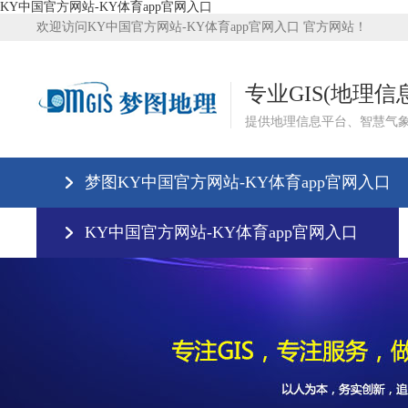
KY中国官方网站-KY体育app官网入口
欢迎访问KY中国官方网站-KY体育app官网入口 官方网站！
专业GIS(地理
提供地理信息平台、智慧气
梦图KY中国官方网站-KY体育app官网入口
KY中国官方网站-KY体育app官网入口