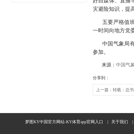
好自媒体、直播
灾避险知识，提
五要严格值
一时间向地方党
中国气象局
参加。
中国气
来源：
分享到：
上一篇：
转载：总书
梦图KY中国官方网站-KY体育app官网入口
|
关于我们
|