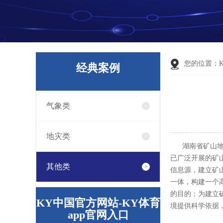
您的位置：
经典案例
气象类
地灾类
湖南省矿山地质
已广泛开展的矿
其他类
信息源，建立矿
一体，构建一个
的目的；为建立
KY中国官方网站-KY体育
境提供科学依据
app官网入口