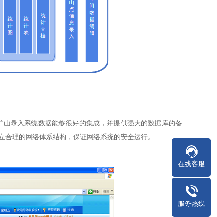
矿山录入系统数据能够很好的集成，并提供强大的数据库的备
立合理的网络体系结构，保证网络系统的安全运行。
在线客服
服务热线