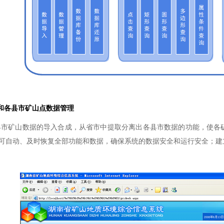
和各县市矿山点数据管理
市矿山数据的导入合成，从省市中提取分离出各县市数据的功能，使各
可自动、及时恢复全部功能和数据，确保系统的数据安全和运行安全；建