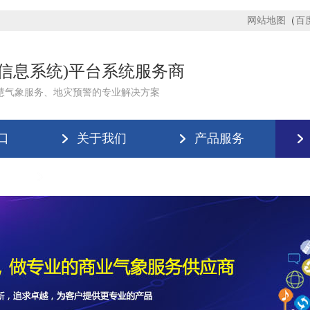
网站地图
（
百
理信息系统)平台系统服务商
慧气象服务、地灾预警的专业解决方案
口
关于我们
产品服务
KY中国官方网站-KY体育app官网入口