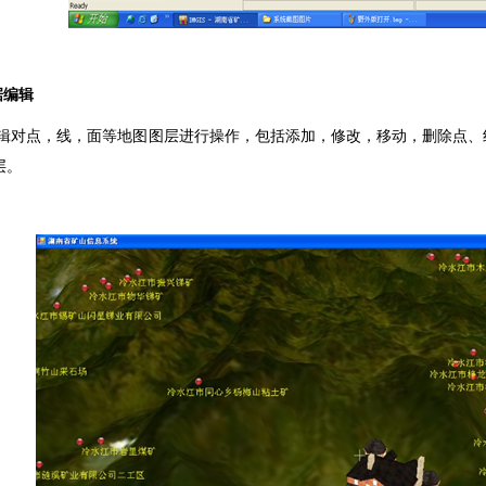
据编辑
辑对点，线，面等地图图层进行操作，包括添加，修改，移动，删除点、
层。