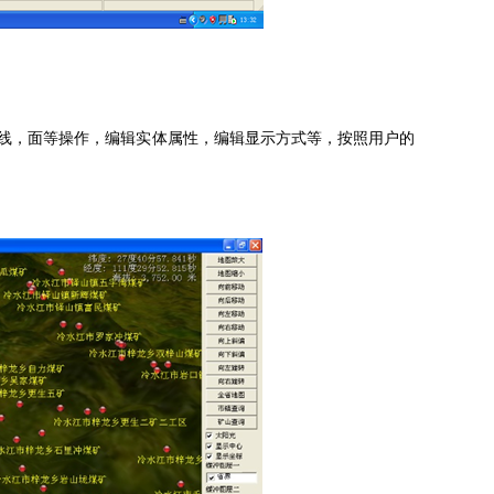
线，面等操作，编辑实体属性，编辑显示方式等，按照用户的