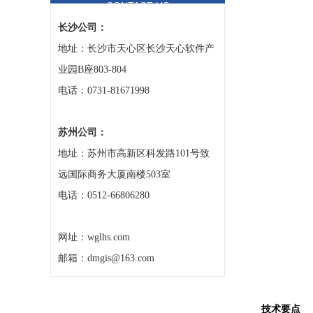
CONTACT US
长沙公司：
地址：长沙市天心区长沙天心软件产
业园B座803-804
电话：0731-81671998
苏州公司：
地址：苏州市高新区科发路101号致
远国际商务大厦南楼503室
电话：0512-66806280
网址：wglhs.com
邮箱：dmgis@163.com
技术要点