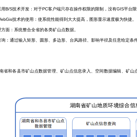
用B/S技术开发：对于PC客户端只存在操作权限的限制，没有GIS平台
WebGis技术的使用：使系统性能得到大大提高，图形显示速度极为快捷
理方面：系统整合全省的各类矿山点数据。
查询：通过输入矩形、圆形、多边形、台风路径、影响半径及任意给定条
南省和各县市矿山点数据管理、矿山点信息录入、空间数据编辑、矿山